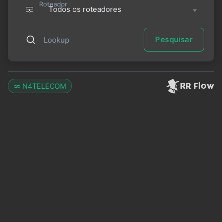
Roteador
Todos os roteadores
Pesquisar
Lookup
RR Flow
N4TELECOM