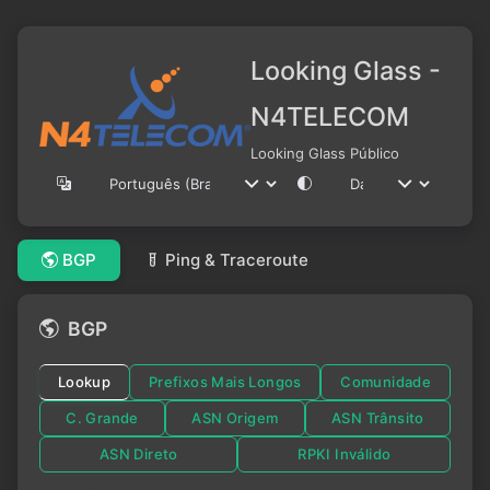
Looking Glass -
N4TELECOM
Looking Glass Público
BGP
Ping & Traceroute
BGP
Lookup
Prefixos Mais Longos
Comunidade
C. Grande
ASN Origem
ASN Trânsito
ASN Direto
RPKI Inválido